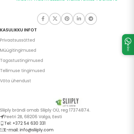
KASULIKKU INFOT
Privaatsussätted
KÜSI
Müügitingimused
Tagastustingimused
Tellimuse tingimused
Võta ühendust
Sliiply brändi omab Sliiply OÜ, reg 17374874.
Peetri 2B, 68206 Valga, Eesti
Tel: +372 54 630 331
E-mail: info@sliiply.com