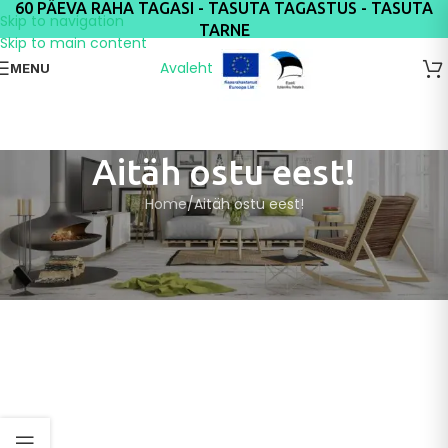
60 PÄEVA RAHA TAGASI - TASUTA TAGASTUS - TASUTA
Skip to navigation
TARNE
Skip to main content
Avaleht
MENU
Aitäh ostu eest!
Home
Aitäh ostu eest!